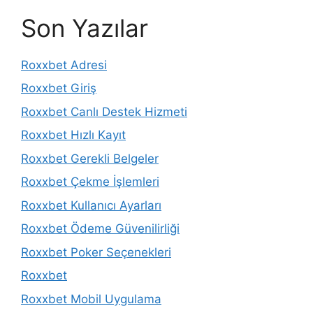
Son Yazılar
Roxxbet Adresi
Roxxbet Giriş
Roxxbet Canlı Destek Hizmeti
Roxxbet Hızlı Kayıt
Roxxbet Gerekli Belgeler
Roxxbet Çekme İşlemleri
Roxxbet Kullanıcı Ayarları
Roxxbet Ödeme Güvenilirliği
Roxxbet Poker Seçenekleri
Roxxbet
Roxxbet Mobil Uygulama