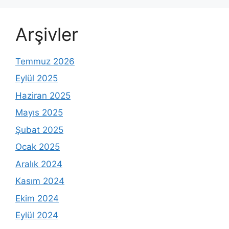
Arşivler
Temmuz 2026
Eylül 2025
Haziran 2025
Mayıs 2025
Şubat 2025
Ocak 2025
Aralık 2024
Kasım 2024
Ekim 2024
Eylül 2024