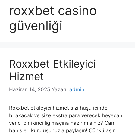
roxxbet casino
güvenliği
Roxxbet Etkileyici
Hizmet
Haziran 14, 2025
Yazarı:
admin
Roxxbet etkileyici hizmet sizi huşu içinde
bırakacak ve size ekstra para verecek heyecan
verici bir ikinci lig maçına hazır mısınız? Canlı
bahisleri kuruluşunuzla paylaşın! Çünkü aşırı