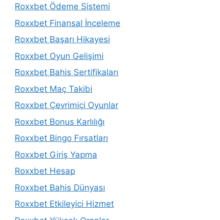
Roxxbet Ödeme Sistemi
Roxxbet Finansal İnceleme
Roxxbet Başarı Hikayesi
Roxxbet Oyun Gelişimi
Roxxbet Bahis Sertifikaları
Roxxbet Maç Takibi
Roxxbet Çevrimiçi Oyunlar
Roxxbet Bonus Karlılığı
Roxxbet Bingo Fırsatları
Roxxbet Giriş Yapma
Roxxbet Hesap
Roxxbet Bahis Dünyası
Roxxbet Etkileyici Hizmet