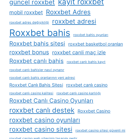
kayit roxxbet
güncel roxxbet
Roxxbet Adres
mobil roxxbet
roxxbet adresi
roxxbet adres değişikliği
Roxxbet bahis
roxxbet bahis oyunları
Roxxbet bahis sitesi
roxxbet basketbol oranları
roxxbet bonus
roxxbet canli maç izle
Roxxbet canlı bahis
roxxbet canlı bahis kayıt
roxxbet canlı bahisler nasıl oynanır
roxxbet canlı bahis oranlarının yeni adresi
Roxxbet Canlı Bahis Sitesi
roxxbet canlı casino
roxxbet canlı casino kalitesi
roxxbet canlı casino karlılığı
Roxxbet Canlı Casino Oyunları
roxxbet canlı destek
Roxxbet Casino
roxxbet casino oyunları
roxxbet casino sitesi
roxxbet casino sitesi güvenli mi
roxxbet casino web sitesinin tasarımı nedir