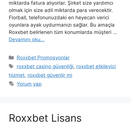
miktarda fatura alıyorlar. Şirket size yardımcı
olmak için size adil miktarda para verecektir.
Florball, telefonunuzdaki en heyecan verici
oyunlara ayak uydurmanızı sağlar. Bu amaçla
Roxxbet belirlenen tüm konumlarda müşteri …
Devamını oku…
Kategoriler
Roxxbet Promosyonlar
Etiketler
roxxbet casino güvenliği
,
roxxbet etkileyici
hizmet
,
roxxbet güvenlir mi
Yorum yap
Roxxbet Lisans