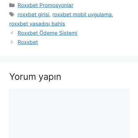
Kategoriler
Roxxbet Promosyonlar
Etiketler
roxxbet girisi
,
roxxbet mobil uygulama
,
roxxbet yasadışı bahis
Roxxbet Ödeme Sistemi
Roxxbet
Yorum yapın
Yorum