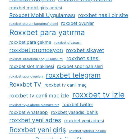
roxxbet mobil giriş adresi
Roxxbet Mobil Uygulaması
roxxbet nasil bir site
roxxbet oyunlar
roxxbet oturum kapatma i̇şlemi
Roxxbet para yatırma
roxxbet para çekme
roxxbet piyasası
roxxbet promosyon
roxxbet sikayet
roxxbet sitesi
roxxbet sitelerinin çoğu lisanslı mı
roxxbet slot makinesi
roxxbet spor bahisleri
roxxbet telegram
roxxbet spor oyunları
Roxxbet TV
roxxbet tv canli maç
roxxbet tv izle
roxxbet tv canli maç izle
roxxbet twitter
roxxbet tvye abone olamazsınız
roxxbet whatsapp
roxxbet yasadışı bahis
roxxbet yeni adres
roxxbet yeni adresi
Roxxbet yeni giriş
roxxbet yetkisiz casino