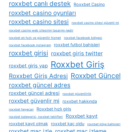
roxxbet canlı destek
Roxxbet Casino
roxxbet casino oyunları
roxxbet casino sitesi
roxxbet casino sitesi güvenli mi
roxxbet casino web sitesinin tasarımı nedir
roxxbet en hızlı ve güvenilir hizmet
roxxbet facebook bölgesi
roxxbet futbol bahisleri
roxxbet facebook instagram
roxxbet girisi
roxxbet giris twitter
Roxxbet Giriş
roxxbet giris yap
Roxxbet Güncel
Roxxbet Giriş Adresi
roxxbet güncel adres
roxxbet güncel adresi
roxxbet güvenilirlik
roxxbet güvenlir mi
roxxbet hakkında
Roxxbet hızlı giriş
roxxbet heyecan
Roxxbet kayıt
roxxbet kategorisi, roxxbet teklifleri
roxxbet kayıt olmak
roxxbet kaç oldu
roxxbet köşe bahisleri
roxxbet maç izle
roxxbet maç izleme