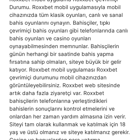
Durumu. Roxxbet mobil uygulamasıyla mobil
cihazınızda tüm klasik oyunları, canlı ve sanal
bahis oyunlarını oynayın. Bahisçiler, tıpkı
çevrimiçi bahis oyunları gibi telefonlarında canlı
bahis oyunları ve casino oyunları
oynayabilmesinden memnunlar. Bahisçilerin
günün herhangi bir saatinde bahis yapma
fırsatına sahip olmaları, siteye büyük bir gelir
katıyor. Roxxbet mobil uygulaması Roxxbet
çevrimiçi durumunu mobil cihazınızdan
görüntüleyebilirsiniz. Roxxbet web sitesinde
artık daha fazla ziyaretçi var. Roxxbet
bahisçilerin telefonlarına yerleştirdikleri
bahislerin sonuçlarını kontrol etmelerini ve
onlardan her zaman yardım almasına izin verir.
Siteyi tam olarak kullanmak ve katılmak için 18
yaş ve üstü olmanız ve siteye katılmanız gerekir.