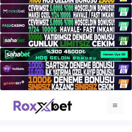
İçeriğe
atla
Menü