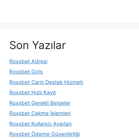
Son Yazılar
Roxxbet Adresi
Roxxbet Giriş
Roxxbet Canlı Destek Hizmeti
Roxxbet Hızlı Kayıt
Roxxbet Gerekli Belgeler
Roxxbet Çekme İşlemleri
Roxxbet Kullanıcı Ayarları
Roxxbet Ödeme Güvenilirliği