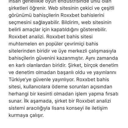
insan genellikle oyun endüstrisinde ünlü olan
şirketleri öğrenir. Web sitesinin çekici ve çeşitli
görünümü bahisçilerin Roxxbet bahislerini
seçmesini sağlayabilir. Bildirim, web sitesinin
belirli amaçlar için kapatıldığını gösterebilir.
Roxxbet analizi. Roxxbet bahis sitesi
muhtemelen en popüler çevrimiçi bahis
sitelerinden biridir ve üye merkezli çalışmasıyla
bahisçilerin güvenini kazanmıştır. Aynı zamanda
en karlı olanlardan biridir. Şirket, birçok denetim
ve denetim olmadan başarılı oldu ve yayınlarını
Türkiye’ye güvenle yayınlıyor. Roxxbet bahis
sitesi, kullanıcılara ödeme sorunları açısından
herhangi bir kesinti olmadan işlem yapma fırsatı
sunar. İlk aşamada, şirket bir Roxxbet analizi
sistemi aracılığıyla lisans konseyi ile iletişim
kurmaya çalışır.