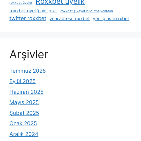
Roxxbet üyelik
roxxbet üyeler
roxxbet üyeliğinin i̇ptali
roxxbet şikayet bildirme yöntemi
twitter roxxbet
yeni adresi roxxbet
yeni giris roxxbet
Arşivler
Temmuz 2026
Eylül 2025
Haziran 2025
Mayıs 2025
Şubat 2025
Ocak 2025
Aralık 2024