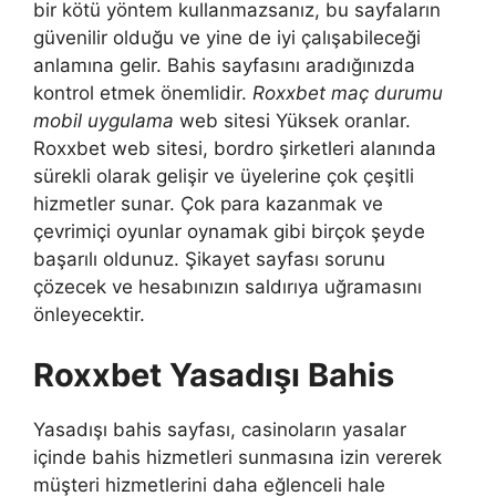
bir kötü yöntem kullanmazsanız, bu sayfaların
güvenilir olduğu ve yine de iyi çalışabileceği
anlamına gelir. Bahis sayfasını aradığınızda
kontrol etmek önemlidir.
Roxxbet maç durumu
mobil uygulama
web sitesi Yüksek oranlar.
Roxxbet web sitesi, bordro şirketleri alanında
sürekli olarak gelişir ve üyelerine çok çeşitli
hizmetler sunar. Çok para kazanmak ve
çevrimiçi oyunlar oynamak gibi birçok şeyde
başarılı oldunuz. Şikayet sayfası sorunu
çözecek ve hesabınızın saldırıya uğramasını
önleyecektir.
Roxxbet Yasadışı Bahis
Yasadışı bahis sayfası, casinoların yasalar
içinde bahis hizmetleri sunmasına izin vererek
müşteri hizmetlerini daha eğlenceli hale