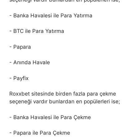
- Banka Havalesi ile Para Yatırma
- BTC ile Para Yatırma
- Papara
- Anında Havale
- Payfix
Roxxbet sitesinde birden fazla para çekme
seçeneği vardır bunlardan en popülerleri ise;
- Banka Havalesi ile Para Çekme
- Papara ile Para Çekme