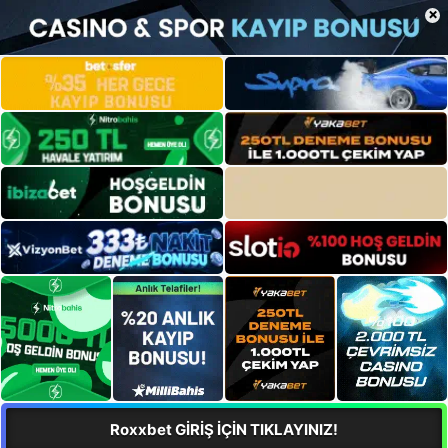
×
Roxxbet GİRİŞ İÇİN TIKLAYINIZ!