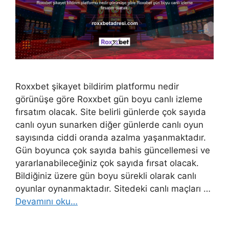
Roxxbet şikayet bildirim platformu nedir
görünüşe göre Roxxbet gün boyu canlı izleme
fırsatım olacak. Site belirli günlerde çok sayıda
canlı oyun sunarken diğer günlerde canlı oyun
sayısında ciddi oranda azalma yaşanmaktadır.
Gün boyunca çok sayıda bahis güncellemesi ve
yararlanabileceğiniz çok sayıda fırsat olacak.
Bildiğiniz üzere gün boyu sürekli olarak canlı
oyunlar oynanmaktadır. Sitedeki canlı maçları …
Devamını oku…