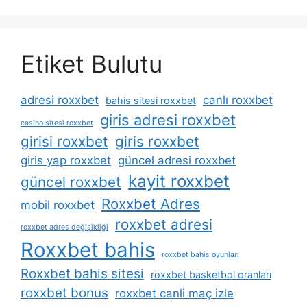
Etiket Bulutu
adresi roxxbet
canlı roxxbet
bahis sitesi roxxbet
giris adresi roxxbet
casino sitesi roxxbet
girisi roxxbet
giris roxxbet
giris yap roxxbet
güncel adresi roxxbet
kayit roxxbet
güncel roxxbet
Roxxbet Adres
mobil roxxbet
roxxbet adresi
roxxbet adres değişikliği
Roxxbet bahis
roxxbet bahis oyunları
Roxxbet bahis sitesi
roxxbet basketbol oranları
roxxbet bonus
roxxbet canli maç izle