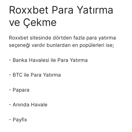
Roxxbet Para Yatırma
ve Çekme
Roxxbet sitesinde dörtden fazla para yatırma
seçeneği vardır bunlardan en popülerleri ise;
- Banka Havalesi ile Para Yatırma
- BTC ile Para Yatırma
- Papara
- Anında Havale
- Payfix