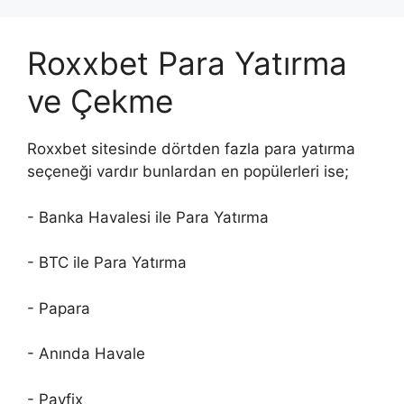
Roxxbet Para Yatırma
ve Çekme
Roxxbet sitesinde dörtden fazla para yatırma
seçeneği vardır bunlardan en popülerleri ise;
- Banka Havalesi ile Para Yatırma
- BTC ile Para Yatırma
- Papara
- Anında Havale
- Payfix