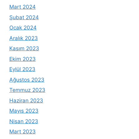
Mart 2024
Şubat 2024
Ocak 2024
Aralık 2023
Kasım 2023
Ekim 2023
Eylül 2023
Ağustos 2023
Temmuz 2023
Haziran 2023
Mayıs 2023
Nisan 2023
Mart 2023