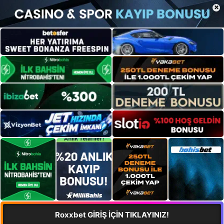
×
Roxxbet GİRİŞ İÇİN TIKLAYINIZ!