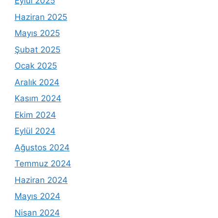
Eylül 2025
Haziran 2025
Mayıs 2025
Şubat 2025
Ocak 2025
Aralık 2024
Kasım 2024
Ekim 2024
Eylül 2024
Ağustos 2024
Temmuz 2024
Haziran 2024
Mayıs 2024
Nisan 2024