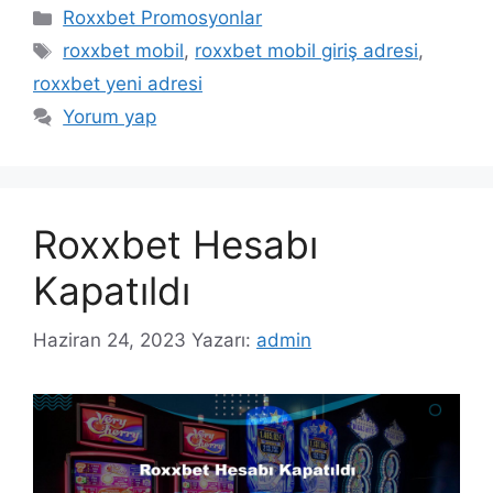
Kategoriler
Roxxbet Promosyonlar
Etiketler
roxxbet mobil
,
roxxbet mobil giriş adresi
,
roxxbet yeni adresi
Yorum yap
Roxxbet Hesabı
Kapatıldı
Haziran 24, 2023
Yazarı:
admin