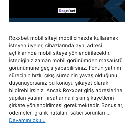
Roxxbet mobil siteyi mobil cihazda kullanmak
isteyen üyeler, cihazlarında aynı adresi
açtıklarında mobil siteye yönlendirilecektir.
İstediğiniz zaman mobil görünümden masaüstü
görünümüne geçiş yapabilirsiniz. Fonun yatırım
sürecinin hızlı, çıkış sürecinin yavaş olduğunu
düşünüyorsanız bu konuyu şikayet olarak
bildirebilirsiniz. Ancak Roxxbet giriş adreslerine
yapılan yatırım fırsatlarına ilişkin şikayetlerin
şirkete yönlendirilmesi gerekmektedir. Bonuslar,
ödemeler, grafik hataları, satıcı sorunları …
Devamını oku…