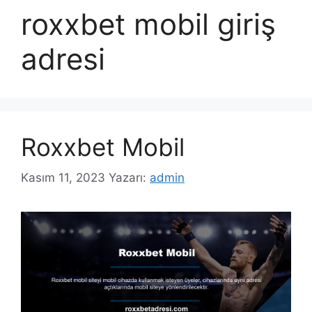
roxxbet mobil giriş
adresi
Roxxbet Mobil
Kasım 11, 2023
Yazarı:
admin