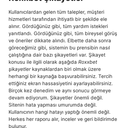
Kullanıcılardan gelen tüm talepler, müşteri
hizmetleri tarafından ihtiyatlı bir şekilde ele
alınır. Gördüğünüz gibi, tüm yardım istekleri
yanıtlandı. Gördüğünüz gibi, tüm bireysel görüş
ve öneriler dikkate alındı. Elbette daha sonra
göreceğimiz gibi, sistemin bu prensibin nasıl
çalıştığına dair bazı şikayetleri var. Şikayet
konusu ile ilgili olarak aşağıda
Roxxbet
şikayetler
kaynaklardan biri olmak üzere
herhangi bir kaynağa başvurabilirsiniz. Tercih
ettiğiniz ekran hassasiyetini ayarlayabilirsiniz.
Birçok kez denedim ve aynı sonucu görmeye
devam ediyorum. Şikayetler önemli değil.
Sitenin hata yapması umurumda değil.
Kullanıcının hangi hatayı yaptığı önemli değil.
Herkes her raporu alır, inceler ve geri bildirimde
bulunur.