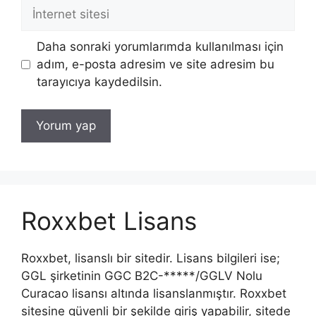
İnternet
sitesi
Daha sonraki yorumlarımda kullanılması için
adım, e-posta adresim ve site adresim bu
tarayıcıya kaydedilsin.
Roxxbet Lisans
Roxxbet, lisanslı bir sitedir. Lisans bilgileri ise;
GGL şirketinin GGC B2C-*****/GGLV Nolu
Curacao lisansı altında lisanslanmıştır. Roxxbet
sitesine güvenli bir şekilde giriş yapabilir, sitede