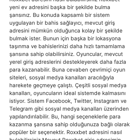
yeni ev adresini başka bir şekilde bulma
şansınız. Bu konuda kapsamlı bir sistem
uygulayan bir bahis sağlayıcı, mevcut giriş
adresini mümkün olduğunca kolay bir şekilde
bulmak ister. Bunun için başka bir lokasyona
taşınma ve bahislerinizi daha hızlı tamamlama
şansına sahip olabilirsiniz. Oyuncular, mevcut
yerel giriş adreslerini destekleyerek daha fazla
para kazanabilir. Buna cevaben çevrimiçi oyun
siteleri, sosyal medya kanalları aracılığıyla
harekete geçmeye çalıştı. Çeşitli sosyal medya
kanalları, oyuncuların ideal sistemde kalmasını
istiyor. Sistem Facebook, Twitter, Instagram ve
Telegram gibi sosyal medya kanalları üzerinden
yapılandırılabilir. Bu, hangi seçeneklerle para
kazanma şansına sahip olduğunuza bağlı olarak
popüler bir seçenektir. Roxxbet adresini nasıl