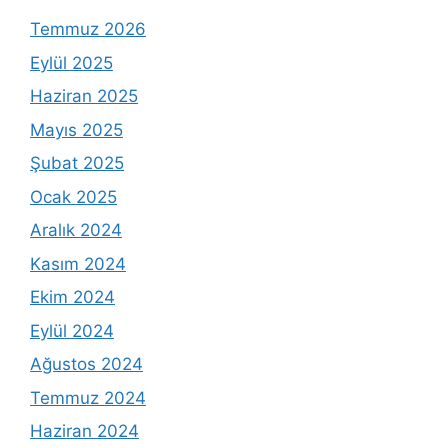
Temmuz 2026
Eylül 2025
Haziran 2025
Mayıs 2025
Şubat 2025
Ocak 2025
Aralık 2024
Kasım 2024
Ekim 2024
Eylül 2024
Ağustos 2024
Temmuz 2024
Haziran 2024