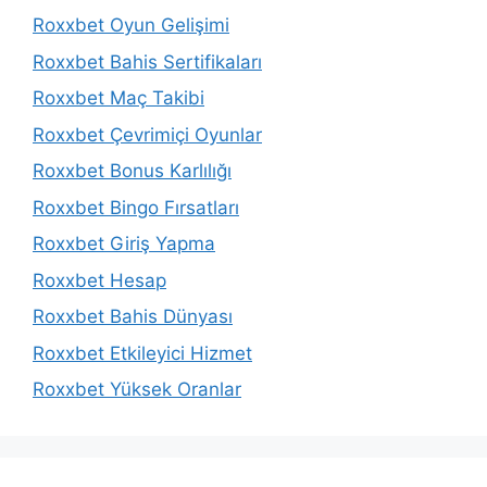
Roxxbet Oyun Gelişimi
Roxxbet Bahis Sertifikaları
Roxxbet Maç Takibi
Roxxbet Çevrimiçi Oyunlar
Roxxbet Bonus Karlılığı
Roxxbet Bingo Fırsatları
Roxxbet Giriş Yapma
Roxxbet Hesap
Roxxbet Bahis Dünyası
Roxxbet Etkileyici Hizmet
Roxxbet Yüksek Oranlar