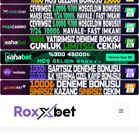
İçeriğe
atla
Menü