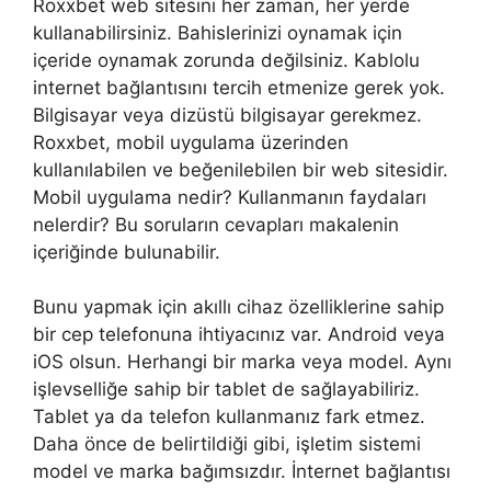
Roxxbet web sitesini her zaman, her yerde
kullanabilirsiniz. Bahislerinizi oynamak için
içeride oynamak zorunda değilsiniz. Kablolu
internet bağlantısını tercih etmenize gerek yok.
Bilgisayar veya dizüstü bilgisayar gerekmez.
Roxxbet, mobil uygulama üzerinden
kullanılabilen ve beğenilebilen bir web sitesidir.
Mobil uygulama nedir? Kullanmanın faydaları
nelerdir? Bu soruların cevapları makalenin
içeriğinde bulunabilir.
Bunu yapmak için akıllı cihaz özelliklerine sahip
bir cep telefonuna ihtiyacınız var. Android veya
iOS olsun. Herhangi bir marka veya model. Aynı
işlevselliğe sahip bir tablet de sağlayabiliriz.
Tablet ya da telefon kullanmanız fark etmez.
Daha önce de belirtildiği gibi, işletim sistemi
model ve marka bağımsızdır. İnternet bağlantısı