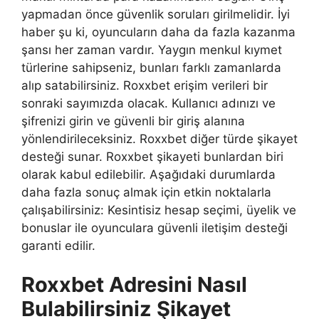
yapmadan önce güvenlik soruları girilmelidir. İyi
haber şu ki, oyuncuların daha da fazla kazanma
şansı her zaman vardır. Yaygın menkul kıymet
türlerine sahipseniz, bunları farklı zamanlarda
alıp satabilirsiniz. Roxxbet erişim verileri bir
sonraki sayımızda olacak. Kullanıcı adınızı ve
şifrenizi girin ve güvenli bir giriş alanına
yönlendirileceksiniz. Roxxbet diğer türde şikayet
desteği sunar. Roxxbet şikayeti bunlardan biri
olarak kabul edilebilir. Aşağıdaki durumlarda
daha fazla sonuç almak için etkin noktalarla
çalışabilirsiniz: Kesintisiz hesap seçimi, üyelik ve
bonuslar ile oyunculara güvenli iletişim desteği
garanti edilir.
Roxxbet Adresini Nasıl
Bulabilirsiniz Şikayet