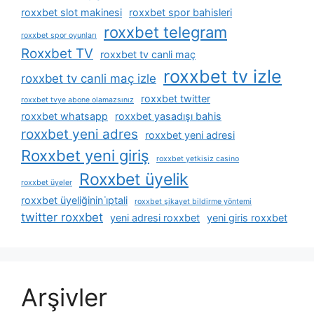
roxxbet slot makinesi
roxxbet spor bahisleri
roxxbet telegram
roxxbet spor oyunları
Roxxbet TV
roxxbet tv canli maç
roxxbet tv izle
roxxbet tv canli maç izle
roxxbet twitter
roxxbet tvye abone olamazsınız
roxxbet whatsapp
roxxbet yasadışı bahis
roxxbet yeni adres
roxxbet yeni adresi
Roxxbet yeni giriş
roxxbet yetkisiz casino
Roxxbet üyelik
roxxbet üyeler
roxxbet üyeliğinin i̇ptali
roxxbet şikayet bildirme yöntemi
twitter roxxbet
yeni adresi roxxbet
yeni giris roxxbet
Arşivler