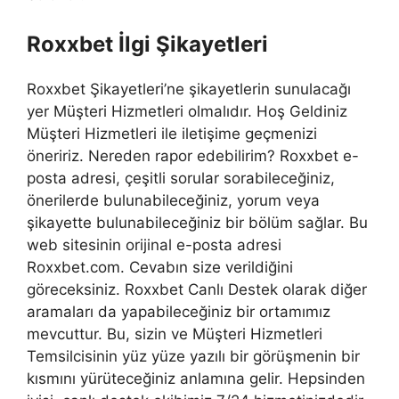
Roxxbet İlgi Şikayetleri
Roxxbet Şikayetleri’ne şikayetlerin sunulacağı
yer Müşteri Hizmetleri olmalıdır. Hoş Geldiniz
Müşteri Hizmetleri ile iletişime geçmenizi
öneririz. Nereden rapor edebilirim? Roxxbet e-
posta adresi, çeşitli sorular sorabileceğiniz,
önerilerde bulunabileceğiniz, yorum veya
şikayette bulunabileceğiniz bir bölüm sağlar. Bu
web sitesinin orijinal e-posta adresi
Roxxbet.com. Cevabın size verildiğini
göreceksiniz. Roxxbet Canlı Destek olarak diğer
aramaları da yapabileceğiniz bir ortamımız
mevcuttur. Bu, sizin ve Müşteri Hizmetleri
Temsilcisinin yüz yüze yazılı bir görüşmenin bir
kısmını yürüteceğiniz anlamına gelir. Hepsinden