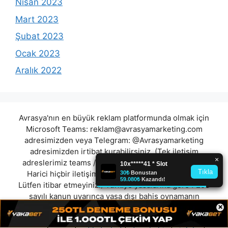
Nisan 2023
Mart 2023
Şubat 2023
Ocak 2023
Aralık 2022
Avrasya'nın en büyük reklam platformunda olmak için
Microsoft Teams:
reklam@avrasyamarketing.com
adresimizden veya Telegram: @Avrasyamarketing
adresimizden irtibat kurabilirsiniz. (Tek iletişim
adreslerimiz teams / telegram ve mail adresimizdir.
Harici hiçbir iletişim adresimiz bulunmamaktadır.
Lütfen itibar etmeyiniz.) Türkiye yasalarına göre 7258
sayılı kanun uyarınca yasa dışı bahis oynamanın
×
cezaları mevcuttur. Şu an bulunduğunuz site hiç bir
şekilde illegal bahis oyunları oynatmıyor ve oynamaya