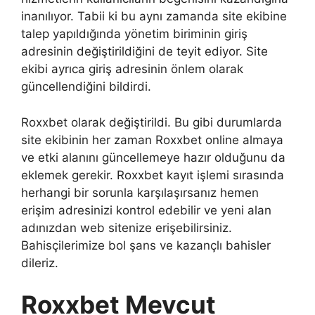
inanılıyor. Tabii ki bu aynı zamanda site ekibine
talep yapıldığında yönetim biriminin giriş
adresinin değiştirildiğini de teyit ediyor. Site
ekibi ayrıca giriş adresinin önlem olarak
güncellendiğini bildirdi.
Roxxbet olarak değiştirildi. Bu gibi durumlarda
site ekibinin her zaman Roxxbet online almaya
ve etki alanını güncellemeye hazır olduğunu da
eklemek gerekir. Roxxbet kayıt işlemi sırasında
herhangi bir sorunla karşılaşırsanız hemen
erişim adresinizi kontrol edebilir ve yeni alan
adınızdan web sitenize erişebilirsiniz.
Bahisçilerimize bol şans ve kazançlı bahisler
dileriz.
Roxxbet Mevcut