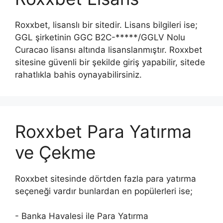
Roxxbet, lisanslı bir sitedir. Lisans bilgileri ise;
GGL şirketinin GGC B2C-*****/GGLV Nolu
Curacao lisansı altında lisanslanmıştır. Roxxbet
sitesine güvenli bir şekilde giriş yapabilir, sitede
rahatlıkla bahis oynayabilirsiniz.
Roxxbet Para Yatırma
ve Çekme
Roxxbet sitesinde dörtden fazla para yatırma
seçeneği vardır bunlardan en popülerleri ise;
- Banka Havalesi ile Para Yatırma