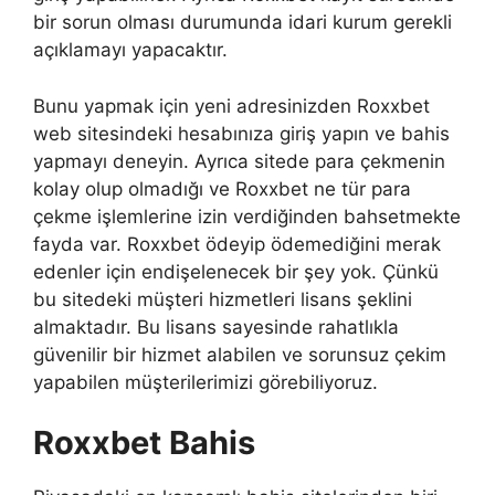
bir sorun olması durumunda idari kurum gerekli
açıklamayı yapacaktır.
Bunu yapmak için yeni adresinizden Roxxbet
web sitesindeki hesabınıza giriş yapın ve bahis
yapmayı deneyin. Ayrıca sitede para çekmenin
kolay olup olmadığı ve Roxxbet ne tür para
çekme işlemlerine izin verdiğinden bahsetmekte
fayda var. Roxxbet ödeyip ödemediğini merak
edenler için endişelenecek bir şey yok. Çünkü
bu sitedeki müşteri hizmetleri lisans şeklini
almaktadır. Bu lisans sayesinde rahatlıkla
güvenilir bir hizmet alabilen ve sorunsuz çekim
yapabilen müşterilerimizi görebiliyoruz.
Roxxbet Bahis