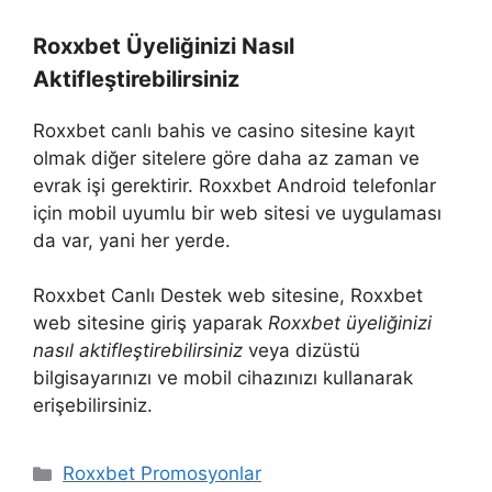
Roxxbet Üyeliğinizi Nasıl
Aktifleştirebilirsiniz
Roxxbet canlı bahis ve casino sitesine kayıt
olmak diğer sitelere göre daha az zaman ve
evrak işi gerektirir. Roxxbet Android telefonlar
için mobil uyumlu bir web sitesi ve uygulaması
da var, yani her yerde.
Roxxbet Canlı Destek web sitesine, Roxxbet
web sitesine giriş yaparak
Roxxbet üyeliğinizi
nasıl aktifleştirebilirsiniz
veya dizüstü
bilgisayarınızı ve mobil cihazınızı kullanarak
erişebilirsiniz.
Kategoriler
Roxxbet Promosyonlar