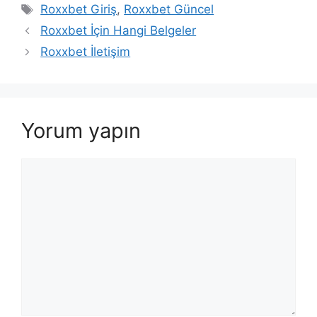
Etiketler
Roxxbet Giriş
,
Roxxbet Güncel
Roxxbet İçin Hangi Belgeler
Roxxbet İletişim
Yorum yapın
Yorum