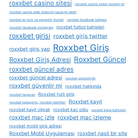
roxxbet casino sitesi
roxxbet casino sitesi güvenli mi
roxxbet casino web sitesinin tasarımı nedir
roxxbet en hızlı ve güvenilir hizmet
roxxbet facebook bölgesi
roxxbet futbol bahisleri
roxxbet facebook instagram
roxxbet girisi
roxxbet giris twitter
Roxxbet Giriş
roxxbet giris yap
Roxxbet Güncel
Roxxbet Giriş Adresi
roxxbet güncel adres
roxxbet güncel adresi
roxxbet güvenilirlik
roxxbet güvenlir mi
roxxbet hakkında
Roxxbet hızlı giriş
roxxbet heyecan
Roxxbet kayıt
roxxbet kategorisi, roxxbet teklifleri
roxxbet kayıt olmak
roxxbet kaç oldu
roxxbet köşe bahisleri
roxxbet maç izle
roxxbet maç izleme
roxxbet mobil giriş adresi
Roxxbet Mobil Uygulaması
roxxbet nasil bir site