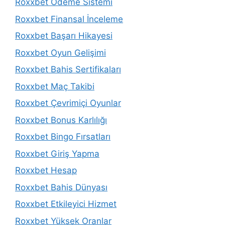
Roxxbet Ödeme Sistemi
Roxxbet Finansal İnceleme
Roxxbet Başarı Hikayesi
Roxxbet Oyun Gelişimi
Roxxbet Bahis Sertifikaları
Roxxbet Maç Takibi
Roxxbet Çevrimiçi Oyunlar
Roxxbet Bonus Karlılığı
Roxxbet Bingo Fırsatları
Roxxbet Giriş Yapma
Roxxbet Hesap
Roxxbet Bahis Dünyası
Roxxbet Etkileyici Hizmet
Roxxbet Yüksek Oranlar