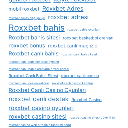
Roxxbet Adres
mobil roxxbet
roxxbet adresi
roxxbet adres değişikliği
Roxxbet bahis
roxxbet bahis oyunları
Roxxbet bahis sitesi
roxxbet basketbol oranları
roxxbet bonus
roxxbet canli maç izle
Roxxbet canlı bahis
roxxbet canlı bahis kayıt
roxxbet canlı bahisler nasıl oynanır
roxxbet canlı bahis oranlarının yeni adresi
Roxxbet Canlı Bahis Sitesi
roxxbet canlı casino
roxxbet canlı casino kalitesi
roxxbet canlı casino karlılığı
Roxxbet Canlı Casino Oyunları
roxxbet canlı destek
Roxxbet Casino
roxxbet casino oyunları
roxxbet casino sitesi
roxxbet casino sitesi güvenli mi
roxxbet casino web sitesinin tasarımı nedir