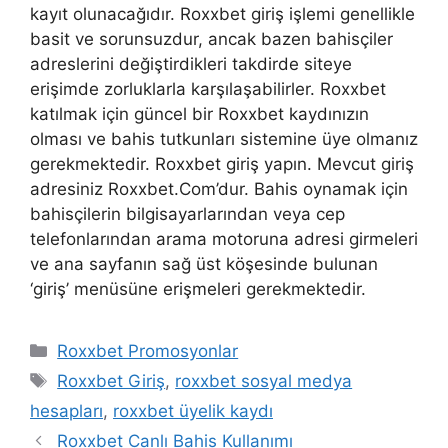
kayıt olunacağıdır. Roxxbet giriş işlemi genellikle
basit ve sorunsuzdur, ancak bazen bahisçiler
adreslerini değiştirdikleri takdirde siteye
erişimde zorluklarla karşılaşabilirler. Roxxbet
katılmak için güncel bir Roxxbet kaydınızın
olması ve bahis tutkunları sistemine üye olmanız
gerekmektedir. Roxxbet giriş yapın. Mevcut giriş
adresiniz Roxxbet.Com’dur. Bahis oynamak için
bahisçilerin bilgisayarlarından veya cep
telefonlarından arama motoruna adresi girmeleri
ve ana sayfanın sağ üst köşesinde bulunan
‘giriş’ menüsüne erişmeleri gerekmektedir.
Kategoriler
Roxxbet Promosyonlar
Etiketler
Roxxbet Giriş
,
roxxbet sosyal medya
hesapları
,
roxxbet üyelik kaydı
Roxxbet Canlı Bahis Kullanımı