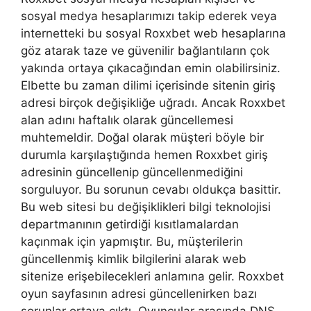
sosyal medya hesaplarımızı takip ederek veya
internetteki bu sosyal Roxxbet web hesaplarına
göz atarak taze ve güvenilir bağlantıların çok
yakında ortaya çıkacağından emin olabilirsiniz.
Elbette bu zaman dilimi içerisinde sitenin giriş
adresi birçok değişikliğe uğradı. Ancak Roxxbet
alan adını haftalık olarak güncellemesi
muhtemeldir. Doğal olarak müşteri böyle bir
durumla karşılaştığında hemen Roxxbet giriş
adresinin güncellenip güncellenmediğini
sorguluyor. Bu sorunun cevabı oldukça basittir.
Bu web sitesi bu değişiklikleri bilgi teknolojisi
departmanının getirdiği kısıtlamalardan
kaçınmak için yapmıştır. Bu, müşterilerin
güncellenmiş kimlik bilgilerini alarak web
sitenize erişebilecekleri anlamına gelir. Roxxbet
oyun sayfasının adresi güncellenirken bazı