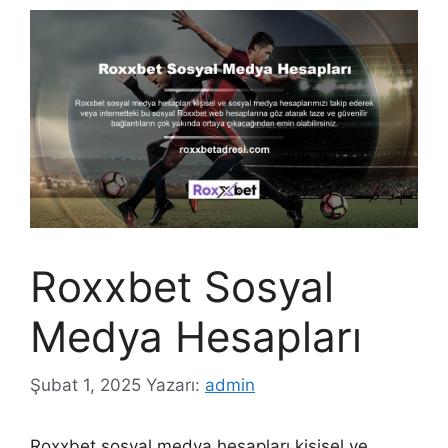
Roxxbet Sosyal
Medya Hesapları
Şubat 1, 2025
Yazarı:
admin
Roxxbet sosyal medya hesapları kişisel ve