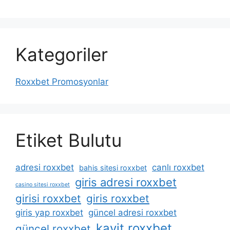
Kategoriler
Roxxbet Promosyonlar
Etiket Bulutu
adresi roxxbet
canlı roxxbet
bahis sitesi roxxbet
giris adresi roxxbet
casino sitesi roxxbet
girisi roxxbet
giris roxxbet
giris yap roxxbet
güncel adresi roxxbet
kayit roxxbet
güncel roxxbet