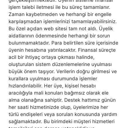
gerçekleştirmektedir. Üyenin sisteme finansal
işlem talebi iletmesi ile bu süreç tamamlanır.
Zaman kaybetmeden ve herhangi bir engelle
karşılaşmadan işlemlerinizi tamamlayabilirsiniz.
Bu özel açıdan web sitesi tam not aldı. Üyelik
aidatlarının ödenmesinde herhangi bir sorun
bulunmamaktadır. Para belirtilen süre içerisinde
üyenin hesabına yatırılacaktır. Finansal süreçte
acil bir ihtiyaç ortaya çıkması halinde,
oluşturulan sistem düzenlemelerine uyulması
büyük önem taşıyor. Verilerin doğru girilmesi ve
kurallara uyulması durumunda işlemler
hızlandırılabilir. Her üye, kişisel hesabı
aracılığıyla mali konuları bağımsız olarak ele
alma olanağına sahiptir. Destek hattımız günün
her saati hizmetinizde olup, üyelerimize her
türlü endişeleri veya soruları konusunda yardım
sağlamaktadır. Bu birimdeki müşteri hizmetleri