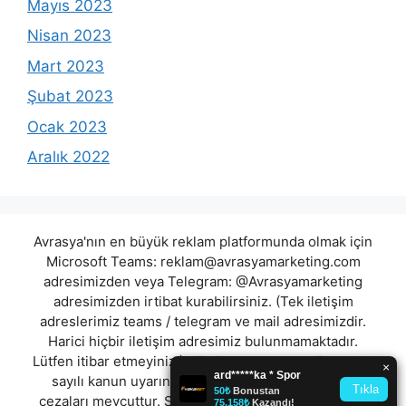
Mayıs 2023
Nisan 2023
Mart 2023
Şubat 2023
Ocak 2023
Aralık 2022
Avrasya'nın en büyük reklam platformunda olmak için
Microsoft Teams:
reklam@avrasyamarketing.com
adresimizden veya Telegram: @Avrasyamarketing
adresimizden irtibat kurabilirsiniz. (Tek iletişim
adreslerimiz teams / telegram ve mail adresimizdir.
Harici hiçbir iletişim adresimiz bulunmamaktadır.
Lütfen itibar etmeyiniz.) Türkiye yasalarına göre 7258
sayılı kanun uyarınca yasa dışı bahis oynamanın
cezaları mevcuttur. Şu an bulunduğunuz site hiç bir