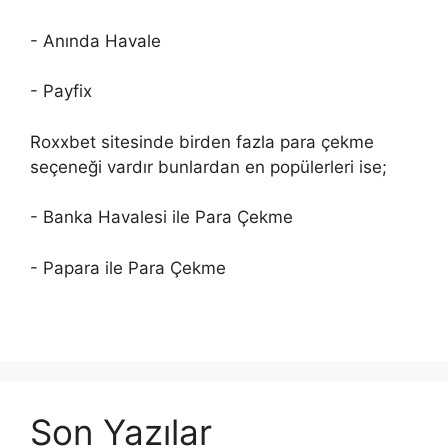
- Anında Havale
- Payfix
Roxxbet sitesinde birden fazla para çekme
seçeneği vardır bunlardan en popülerleri ise;
- Banka Havalesi ile Para Çekme
- Papara ile Para Çekme
Son Yazılar