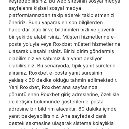
keşfedebilirsiniz. Bu web sitesinin sosyal medya
sayfalarını kişisel sosyal medya
platformlarınızdan takip ederek takip etmenizi
öneririz. Bunu yaparak en son bilgilerden
haberdar olabilir ve bildirimleri hızlı ve güvenli
bir şekilde alabilirsiniz. Müşteri hizmetlerine e-
posta yoluyla veya Roxxbet müşteri hizmetlerine
ulaşarak ulaşabilirsiniz. Bir bildirim göndermiş
olabilirsiniz ve sabırsızlıkla yanıt bekliyor
olabilirsiniz. Bu senaryoda, tipik yanıt sürelerini
alırsınız. Roxxbet e-posta yanıt süresinin
yaklaşık 60 dakika olduğu tahmin edilmektedir.
Yeni Roxxbet, Roxxbet ana sayfasında
görüntülenen Roxxbet giriş adreslerine, özellikle
de iletişim bölümünde gösterilen e-posta
adresine bir bildirim alacaktır. 60 dakika içinde
yanıt bekleyebilirsiniz. Ana sayfadaki canlı
destek sekmesine ulaşarak sisteme kolaylıkla