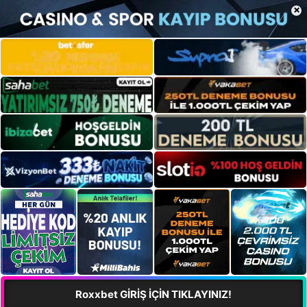
×
Roxxbet GİRİŞ İÇİN TIKLAYINIZ!