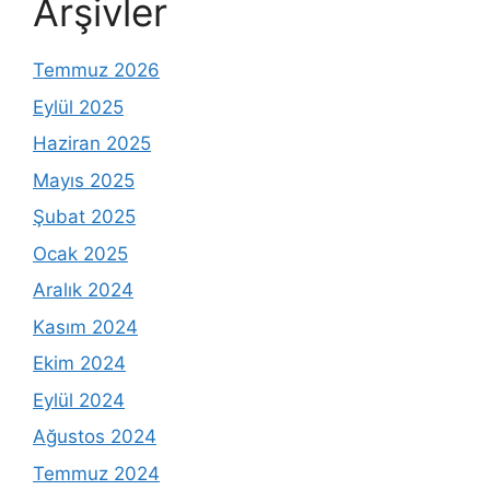
Arşivler
Temmuz 2026
Eylül 2025
Haziran 2025
Mayıs 2025
Şubat 2025
Ocak 2025
Aralık 2024
Kasım 2024
Ekim 2024
Eylül 2024
Ağustos 2024
Temmuz 2024