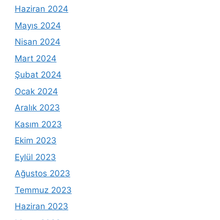
Haziran 2024
Mayıs 2024
Nisan 2024
Mart 2024
Şubat 2024
Ocak 2024
Aralık 2023
Kasım 2023
Ekim 2023
Eylül 2023
Ağustos 2023
Temmuz 2023
Haziran 2023