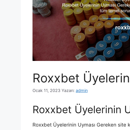
Roxxbet Üyeleri
Ocak 11, 2023
Yazarı:
admin
Roxxbet Üyelerinin 
Roxxbet Üyelerinin Uyması Gereken site ku