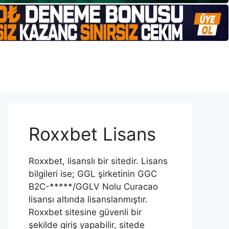
Roxxbet Lisans
Roxxbet, lisanslı bir sitedir. Lisans
bilgileri ise; GGL şirketinin GGC
B2C-*****/GGLV Nolu Curacao
lisansı altında lisanslanmıştır.
Roxxbet sitesine güvenli bir
şekilde giriş yapabilir, sitede