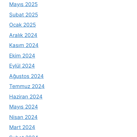
Mayıs 2025
Şubat 2025
Ocak 2025
Aralık 2024
Kasım 2024
Ekim 2024
Eylül 2024
Ağustos 2024
Temmuz 2024
Haziran 2024
Mayıs 2024
Nisan 2024
Mart 2024