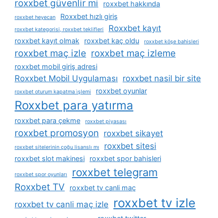
roxxbet güvenlir mi
roxxbet hakkında
Roxxbet hızlı giriş
roxxbet heyecan
Roxxbet kayıt
roxxbet kategorisi, roxxbet teklifleri
roxxbet kayıt olmak
roxxbet kaç oldu
roxxbet köşe bahisleri
roxxbet maç izle
roxxbet maç izleme
roxxbet mobil giriş adresi
Roxxbet Mobil Uygulaması
roxxbet nasil bir site
roxxbet oyunlar
roxxbet oturum kapatma i̇şlemi
Roxxbet para yatırma
roxxbet para çekme
roxxbet piyasası
roxxbet promosyon
roxxbet sikayet
roxxbet sitesi
roxxbet sitelerinin çoğu lisanslı mı
roxxbet slot makinesi
roxxbet spor bahisleri
roxxbet telegram
roxxbet spor oyunları
Roxxbet TV
roxxbet tv canli maç
roxxbet tv izle
roxxbet tv canli maç izle