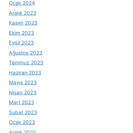
Ocak 2024
Aralık 2023
Kasım 2023
Ekim 2023
Eylül 2023
Ağustos 2023
Temmuz 2023
Haziran 2023
Mayıs 2023
Nisan 2023
Mart 2023
Şubat 2023
Ocak 2023
Aralık 2022