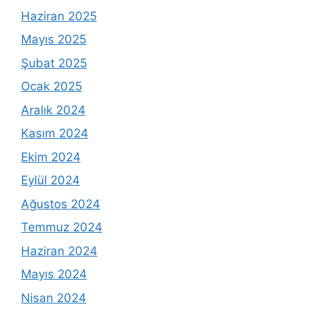
Haziran 2025
Mayıs 2025
Şubat 2025
Ocak 2025
Aralık 2024
Kasım 2024
Ekim 2024
Eylül 2024
Ağustos 2024
Temmuz 2024
Haziran 2024
Mayıs 2024
Nisan 2024