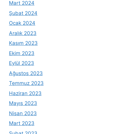
Mart 2024
Şubat 2024
Ocak 2024
Aralık 2023
Kasım 2023
Ekim 2023
Eylül 2023
Ağustos 2023
Temmuz 2023
Haziran 2023
Mayıs 2023
Nisan 2023
Mart 2023
Şubat 2023