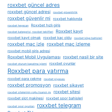
roxxbet güncel adres
roxxbet güncel adresi
roxxbet güvenilirlik
roxxbet güvenlir mi
roxxbet hakkında
Roxxbet hızlı giriş
roxxbet heyecan
Roxxbet kayıt
roxxbet kategorisi, roxxbet teklifleri
roxxbet kayıt olmak
roxxbet kaç oldu
roxxbet köşe bahisleri
roxxbet maç izle
roxxbet maç izleme
roxxbet mobil giriş adresi
Roxxbet Mobil Uygulaması
roxxbet nasil bir site
roxxbet oyunlar
roxxbet oturum kapatma i̇şlemi
Roxxbet para yatırma
roxxbet para çekme
roxxbet piyasası
roxxbet promosyon
roxxbet sikayet
roxxbet sitesi
roxxbet sitelerinin çoğu lisanslı mı
roxxbet slot makinesi
roxxbet spor bahisleri
roxxbet telegram
roxxbet spor oyunları