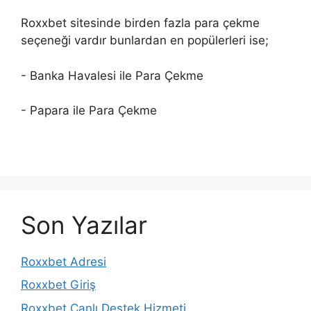
Roxxbet sitesinde birden fazla para çekme
seçeneği vardır bunlardan en popülerleri ise;
- Banka Havalesi ile Para Çekme
- Papara ile Para Çekme
Son Yazılar
Roxxbet Adresi
Roxxbet Giriş
Roxxbet Canlı Destek Hizmeti