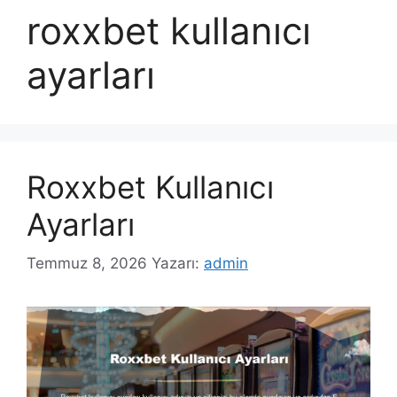
roxxbet kullanıcı
ayarları
Roxxbet Kullanıcı
Ayarları
Temmuz 8, 2026
Yazarı:
admin