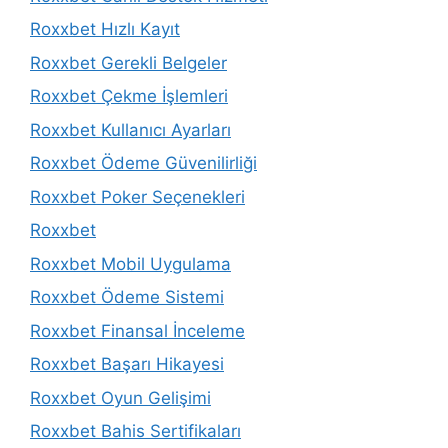
Roxxbet Hızlı Kayıt
Roxxbet Gerekli Belgeler
Roxxbet Çekme İşlemleri
Roxxbet Kullanıcı Ayarları
Roxxbet Ödeme Güvenilirliği
Roxxbet Poker Seçenekleri
Roxxbet
Roxxbet Mobil Uygulama
Roxxbet Ödeme Sistemi
Roxxbet Finansal İnceleme
Roxxbet Başarı Hikayesi
Roxxbet Oyun Gelişimi
Roxxbet Bahis Sertifikaları