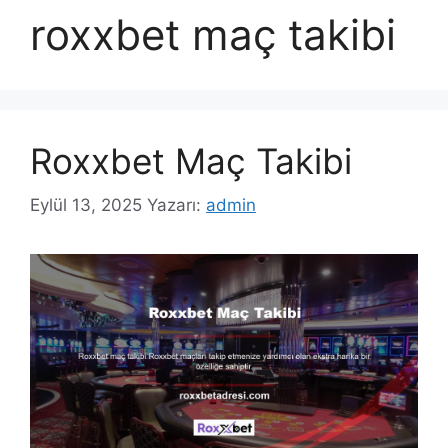
roxxbet maç takibi
Roxxbet Maç Takibi
Eylül 13, 2025
Yazarı:
admin