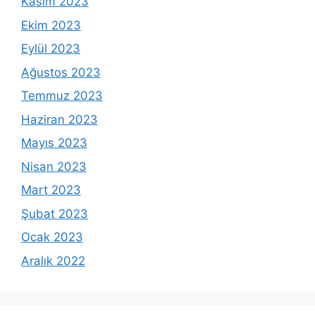
Kasım 2023
Ekim 2023
Eylül 2023
Ağustos 2023
Temmuz 2023
Haziran 2023
Mayıs 2023
Nisan 2023
Mart 2023
Şubat 2023
Ocak 2023
Aralık 2022