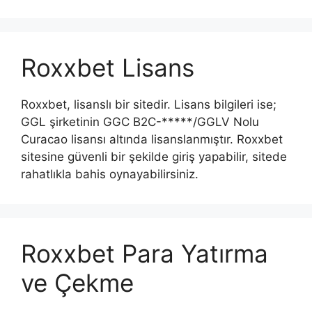
Roxxbet Lisans
Roxxbet, lisanslı bir sitedir. Lisans bilgileri ise;
GGL şirketinin GGC B2C-*****/GGLV Nolu
Curacao lisansı altında lisanslanmıştır. Roxxbet
sitesine güvenli bir şekilde giriş yapabilir, sitede
rahatlıkla bahis oynayabilirsiniz.
Roxxbet Para Yatırma
ve Çekme