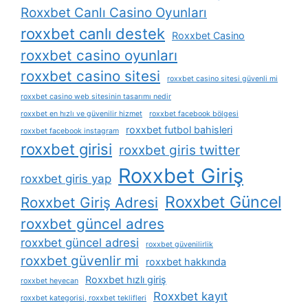
Roxxbet Canlı Casino Oyunları
roxxbet canlı destek
Roxxbet Casino
roxxbet casino oyunları
roxxbet casino sitesi
roxxbet casino sitesi güvenli mi
roxxbet casino web sitesinin tasarımı nedir
roxxbet en hızlı ve güvenilir hizmet
roxxbet facebook bölgesi
roxxbet futbol bahisleri
roxxbet facebook instagram
roxxbet girisi
roxxbet giris twitter
Roxxbet Giriş
roxxbet giris yap
Roxxbet Güncel
Roxxbet Giriş Adresi
roxxbet güncel adres
roxxbet güncel adresi
roxxbet güvenilirlik
roxxbet güvenlir mi
roxxbet hakkında
Roxxbet hızlı giriş
roxxbet heyecan
Roxxbet kayıt
roxxbet kategorisi, roxxbet teklifleri