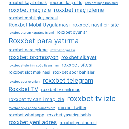
roxxbet kayıt olmak
roxxbet kaç oldu
roxxbet köşe bahisleri
roxxbet maç izle
roxxbet maç izleme
roxxbet mobil giriş adresi
Roxxbet Mobil Uygulaması
roxxbet nasil bir site
roxxbet oyunlar
roxxbet oturum kapatma i̇şlemi
Roxxbet para yatırma
roxxbet para çekme
roxxbet piyasası
roxxbet promosyon
roxxbet sikayet
roxxbet sitesi
roxxbet sitelerinin çoğu lisanslı mı
roxxbet slot makinesi
roxxbet spor bahisleri
roxxbet telegram
roxxbet spor oyunları
Roxxbet TV
roxxbet tv canli maç
roxxbet tv izle
roxxbet tv canli maç izle
roxxbet twitter
roxxbet tvye abone olamazsınız
roxxbet whatsapp
roxxbet yasadışı bahis
roxxbet yeni adres
roxxbet yeni adresi