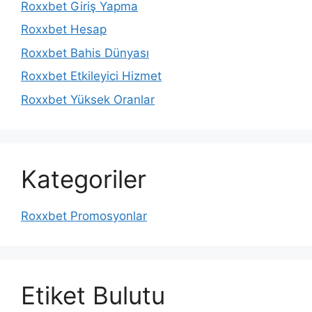
Roxxbet Giriş Yapma
Roxxbet Hesap
Roxxbet Bahis Dünyası
Roxxbet Etkileyici Hizmet
Roxxbet Yüksek Oranlar
Kategoriler
Roxxbet Promosyonlar
Etiket Bulutu