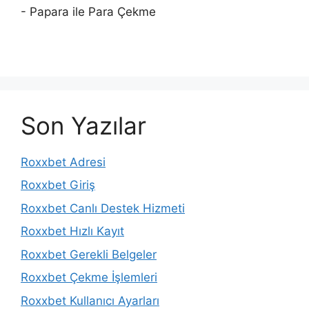
- Papara ile Para Çekme
Son Yazılar
Roxxbet Adresi
Roxxbet Giriş
Roxxbet Canlı Destek Hizmeti
Roxxbet Hızlı Kayıt
Roxxbet Gerekli Belgeler
Roxxbet Çekme İşlemleri
Roxxbet Kullanıcı Ayarları