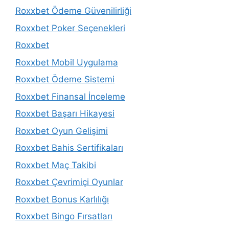
Roxxbet Ödeme Güvenilirliği
Roxxbet Poker Seçenekleri
Roxxbet
Roxxbet Mobil Uygulama
Roxxbet Ödeme Sistemi
Roxxbet Finansal İnceleme
Roxxbet Başarı Hikayesi
Roxxbet Oyun Gelişimi
Roxxbet Bahis Sertifikaları
Roxxbet Maç Takibi
Roxxbet Çevrimiçi Oyunlar
Roxxbet Bonus Karlılığı
Roxxbet Bingo Fırsatları