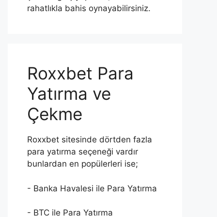
rahatlıkla bahis oynayabilirsiniz.
Roxxbet Para
Yatırma ve
Çekme
Roxxbet sitesinde dörtden fazla
para yatırma seçeneği vardır
bunlardan en popülerleri ise;
- Banka Havalesi ile Para Yatırma
- BTC ile Para Yatırma