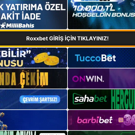
Roxxbet GİRİŞ İÇİN TIKLAYINIZ!