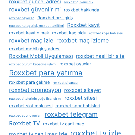
roxxbet güncel adresi
roxxbet güvenilirlik
roxxbet güvenlir mi
roxxbet hakkında
Roxxbet hızlı giriş
roxxbet heyecan
Roxxbet kayıt
roxxbet kategorisi, roxxbet teklifleri
roxxbet kayıt olmak
roxxbet kaç oldu
roxxbet köşe bahisleri
roxxbet maç izle
roxxbet maç izleme
roxxbet mobil giriş adresi
Roxxbet Mobil Uygulaması
roxxbet nasil bir site
roxxbet oyunlar
roxxbet oturum kapatma i̇şlemi
Roxxbet para yatırma
roxxbet para çekme
roxxbet piyasası
roxxbet promosyon
roxxbet sikayet
roxxbet sitesi
roxxbet sitelerinin çoğu lisanslı mı
roxxbet slot makinesi
roxxbet spor bahisleri
roxxbet telegram
roxxbet spor oyunları
Roxxbet TV
roxxbet tv canli maç
roxxbet tv izle
roxxbet tv canli maç izle