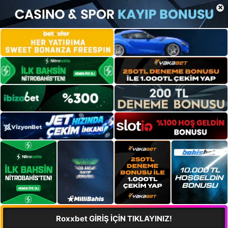
×
Roxxbet GİRİŞ İÇİN TIKLAYINIZ!