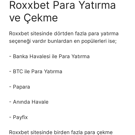
Roxxbet Para Yatırma
ve Çekme
Roxxbet sitesinde dörtden fazla para yatırma
seçeneği vardır bunlardan en popülerleri ise;
- Banka Havalesi ile Para Yatırma
- BTC ile Para Yatırma
- Papara
- Anında Havale
- Payfix
Roxxbet sitesinde birden fazla para çekme