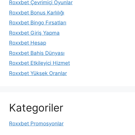
Roxxbet Çevrimiçi Oyunlar
Roxxbet Bonus Karlılığı
Roxxbet Bingo Fırsatları
Roxxbet Giriş Yapma
Roxxbet Hesap
Roxxbet Bahis Dünyası
Roxxbet Etkileyici Hizmet
Roxxbet Yüksek Oranlar
Kategoriler
Roxxbet Promosyonlar