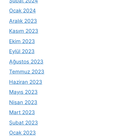
Şubat 2024
Ocak 2024
Aralık 2023
Kasım 2023
Ekim 2023
Eylül 2023
Ağustos 2023
Temmuz 2023
Haziran 2023
Mayıs 2023
Nisan 2023
Mart 2023
Şubat 2023
Ocak 2023